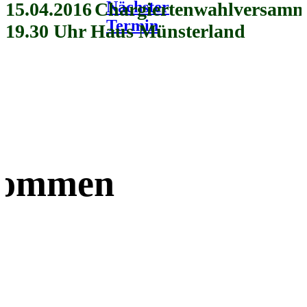
Nächster
15.04.2016
Chargiertenwahlversamm
Termin
19.30 Uhr Haus Münsterland
lkommen